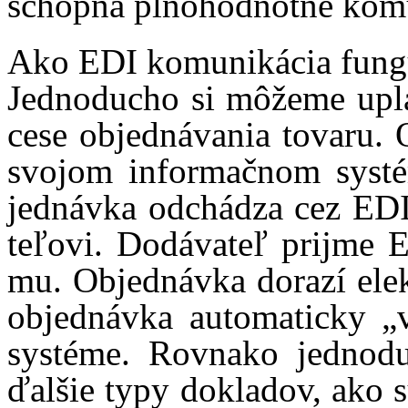
schop­ná pl­no­hod­not­ne ko­m
Ako EDI ko­mu­ni­ká­cia fun­g
Jed­no­du­cho si mô­že­me
up­
ce­se ob­jed­ná­va­nia to­va­ru. 
svo­jom in­for­mač­nom sys­
jed­náv­ka od­chá­dza cez EDI 
te­ľo­vi.
Do­dá­va­teľ prij­me 
mu.
Ob­jed­náv­ka do­ra­zí
elek
ob­jed­náv­ka auto­ma­tic­ky
„
sys­té­me. Rov­na­ko jed­no­
ďal­šie ty­py dok­la­dov, ako s