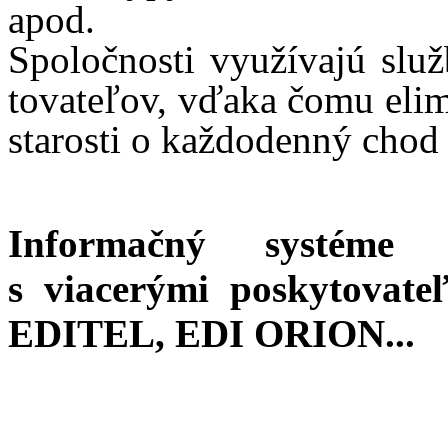
apod.
Spo­loč­nos­ti vy­uží­vajú
služ
to­va­te­ľov, vďa­ka čo­mu eli­
sta­ros­ti o kaž­do­den­ný cho
In­for­mač­ný sys­té
s viacerými pos­ky­to­va­
EDITEL, EDI ORION...