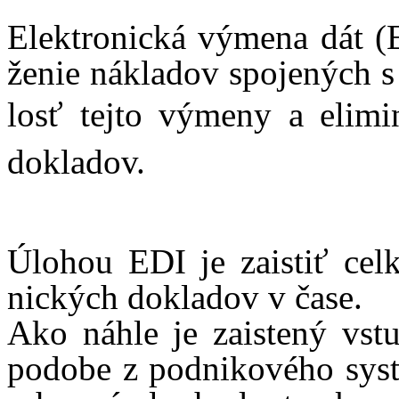
Elek­tro­nic­ká
výmena
dát (E
že­nie nák­la­dov spo­je­ných
losť tej­to vý­me­ny a eli­m
dok­la­dov.
Úlo­hou EDI je za­is­tiť cel
nic­kých dok­la­dov v ča­se.
Ako náh­le je za­is­te­ný
vstu
po­do­be z pod­ni­ko­vé­ho sys