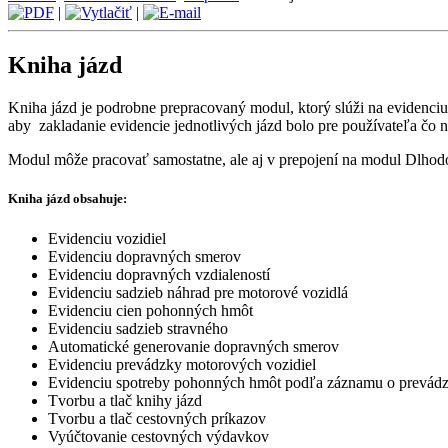
|
|
Kniha jázd
Kniha jázd je podrobne prepracovaný modul, ktorý slúži na evidenciu
aby zakladanie evidencie jednotlivých jázd bolo pre používateľa čo na
Modul môže pracovať samostatne, ale aj v prepojení na modul Dlhod
Kniha jázd obsahuje:
Evidenciu vozidiel
Evidenciu
dopravných smerov
Evidenciu
dopravných vzdialeností
Evidenciu sadzieb náhrad pre motorové vozidlá
Evidenciu cien pohonných hmôt
Evidenciu sadzieb stravného
Automatické generovanie dopravných smerov
Evidenciu prevádzky motorových vozidiel
Evidenciu spotreby pohonných hmôt podľa záznamu o prevádz
Tvorbu a tlač knihy jázd
Tvorbu a tlač cestovných príkazov
Vyúčtovanie cestovných výdavkov