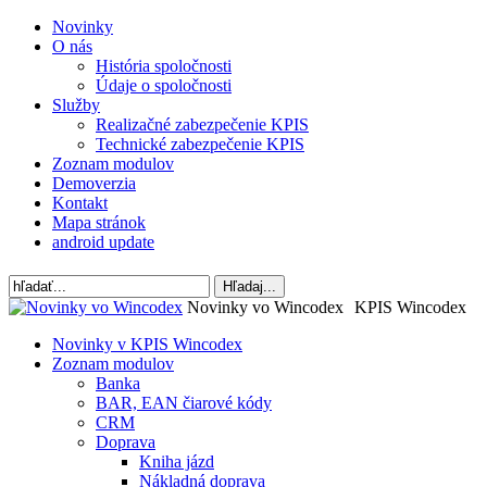
Novinky
O nás
História spoločnosti
Údaje o spoločnosti
Služby
Realizačné zabezpečenie KPIS
Technické zabezpečenie KPIS
Zoznam modulov
Demoverzia
Kontakt
Mapa stránok
android update
Novinky vo Wincodex
KPIS Wincodex
Novinky v KPIS Wincodex
Zoznam modulov
Banka
BAR, EAN čiarové kódy
CRM
Doprava
Kniha jázd
Nákladná doprava