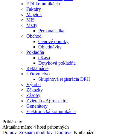
EDI komunikácia
Faktúry
Majetok
MIS
Mzdy
Personalistika
Obchod
Cenové ponuky
Objednávky
Pokladňa
eKasa
Dotyková pokladňa
Reklamácie
Účtovníctvo
Skupinová registrácia DPH
Výroba
Zákazky
Zásoby
Zvieratá - Agro sektor
Generátory
Elektronická komunikácia
Prihlásený
Aktuálne máme 4 hostí prítomných
Domov
Zoznam modulov
Doprava
Kniha jázd