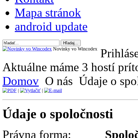
Mapa stránok
android update
Novinky vo Wincodex
Prihlás
Aktuálne máme 3 hostí prí
Domov
O nás
Údaje o spo
|
|
Údaje o spoločnosti
Právna forma:
Spoloč