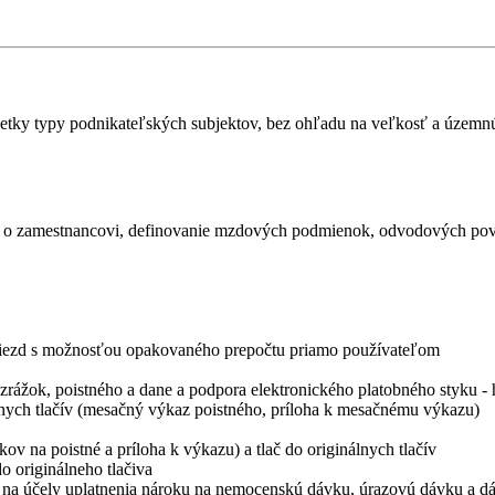
etky typy podnikateľských subjektov, bez ohľadu na veľkosť a územnú š
e o zamestnancovi, definovanie mzdových podmienok, odvodových povi
miezd s možnosťou opakovaného prepočtu priamo používateľom
zrážok, poistného a dane a podpora elektronického platobného styku 
lnych tlačív (mesačný výkaz poistného, príloha k mesačnému výkazu)
 na poistné a príloha k výkazu) a tlač do originálnych tlačív
o originálneho tlačiva
 na účely uplatnenia nároku na nemocenskú dávku, úrazovú dávku a dá