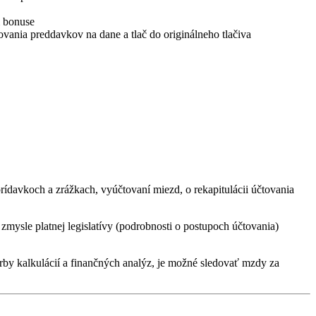
m bonuse
ovania preddavkov na dane a tlač do originálneho tlačiva
rídavkoch a zrážkach, vyúčtovaní miezd, o rekapitulácii účtovania
mysle platnej legislatívy (podrobnosti o postupoch účtovania)
y kalkulácií a finančných analýz, je možné sledovať mzdy za