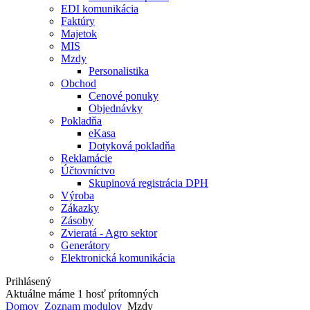
EDI komunikácia
Faktúry
Majetok
MIS
Mzdy
Personalistika
Obchod
Cenové ponuky
Objednávky
Pokladňa
eKasa
Dotyková pokladňa
Reklamácie
Účtovníctvo
Skupinová registrácia DPH
Výroba
Zákazky
Zásoby
Zvieratá - Agro sektor
Generátory
Elektronická komunikácia
Prihlásený
Aktuálne máme 1 hosť prítomných
Domov
Zoznam modulov
Mzdy