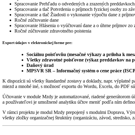
Spracovanie Prehľadu o odvedených a zrazených preddavkoch na
Spracovanie a tlač Potvrdenia o príjmoch fyzickej osoby zo zá
Spracovanie a tlač Žiadosti o vykonanie výpočtu dane z príjmov
Ročné zúčtovanie dane
Spracovanie Hlásenia o vyúčtovaní dane a o úhrne príjmov zo záv
Ročné zúčtovanie zdravotného poistenia
Export údajov v elektronickej forme pre:
Sociálnu poisťovňu (mesačné výkazy a príloha k mes
Všetky zdravotné poisťovne (výkaz preddavkov na p
Daňový úrad
MPSVR SR – Informačný systém o cene práce (ISCP
K dispozícii sú všetky štandardné zostavy a doklady, napr. výplatné 
miezd a mnohé iné, s možnosť exportu do Wordu, Excelu, do PDF súb
Účtovanie v module Mzdy je automatizované, riadené generátorom účto
a používateľovi je umožnené analytiku účtov meniť podľa ním defin
V rámci projektu je modul Mzdy prepojený s modulmi Doprava, Výrob
všetky zložky organizačnej štruktúry (organizáciu, závod, stredisko, z