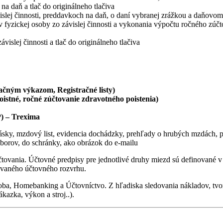
 daň a tlač do originálneho tlačiva
vislej činnosti, preddavkoch na daň, o daní vybranej zrážkou a daňovo
 fyzickej osoby zo závislej činnosti a vykonania výpočtu ročného zúčt
islej činnosti a tlač do originálneho tlačiva
ačným výkazom, Registračné listy)
oistné, ročné
zúčtovanie zdravotného poistenia)
) – Trexima
pásky, mzdový list, evidencia dochádzky, prehľady o hrubých mzdách, p
orov, do schránky, ako obrázok do e-mailu
vania. Účtovné predpisy pre jednotlivé druhy miezd sú definované v z
ovaného účtovného rozvrhu.
a, Homebanking a Účtovníctvo. Z hľadiska sledovania nákladov, tvorb
ákazka, výkon a stroj..).