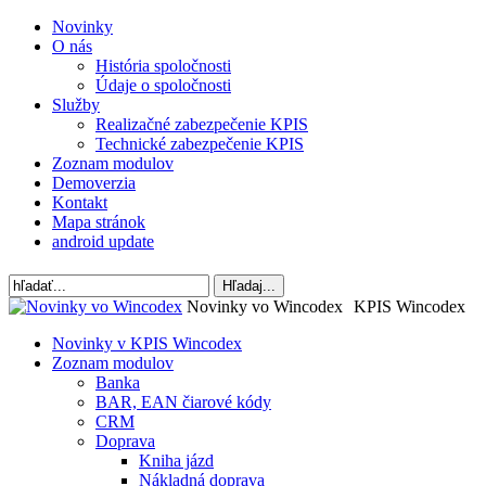
Novinky
O nás
História spoločnosti
Údaje o spoločnosti
Služby
Realizačné zabezpečenie KPIS
Technické zabezpečenie KPIS
Zoznam modulov
Demoverzia
Kontakt
Mapa stránok
android update
Novinky vo Wincodex
KPIS Wincodex
Novinky v KPIS Wincodex
Zoznam modulov
Banka
BAR, EAN čiarové kódy
CRM
Doprava
Kniha jázd
Nákladná doprava